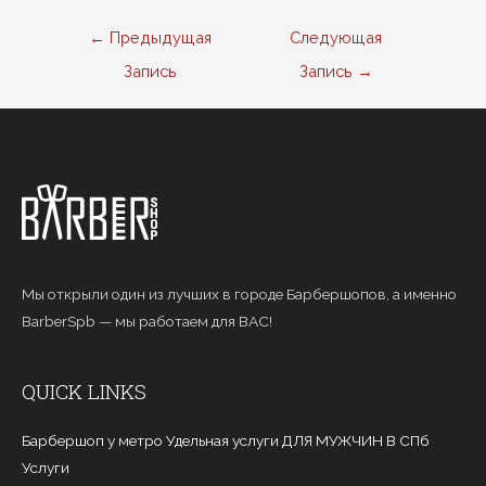
Навигация
←
Предыдущая
Следующая
по
Запись
Запись
→
записям
Мы открыли один из лучших в городе Барбершопов, а именно
BarberSpb — мы работаем для ВАС!
QUICK LINKS
Барбершоп у метро Удельная услуги ДЛЯ МУЖЧИН В СПб
Услуги