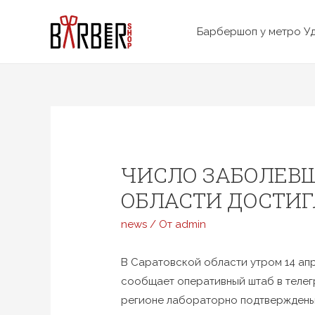
Перейти
к
Барбершоп у метро У
содержимому
ЧИСЛО ЗАБОЛЕВШ
ОБЛАСТИ ДОСТИГ
news
/ От
admin
В Саратовской области утром 14 ап
сообщает оперативный штаб в телег
регионе лабораторно подтверждены 