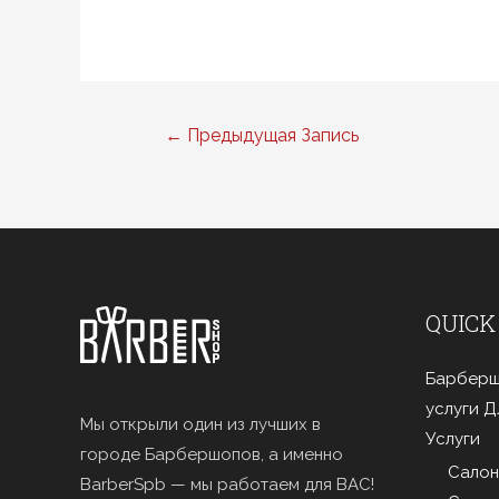
Навигация
←
Предыдущая Запись
по
записям
QUICK
Барберш
услуги 
Мы открыли один из лучших в
Услуги
городе Барбершопов, а именно
Салон
BarberSpb — мы работаем для ВАС!