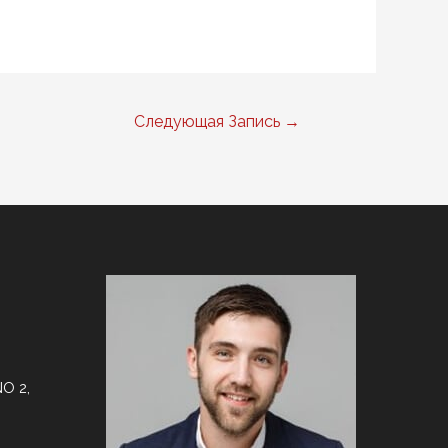
Следующая Запись
→
O 2,