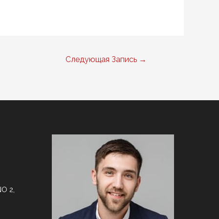
Следующая Запись
→
O 2,