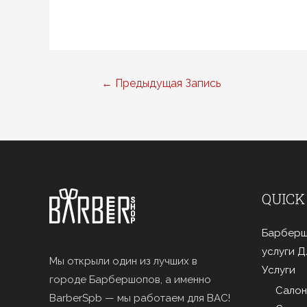
Навигация
←
Предыдущая Запись
по
записям
QUICK
Барберш
услуги 
Мы открыли один из лучших в
Услуги
городе Барбершопов, а именно
Салон
BarberSpb — мы работаем для ВАС!