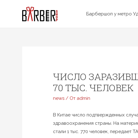
Перейти
к
Барбершоп у метро У
содержимому
ЧИСЛО ЗАРАЗИВШ
70 ТЫС. ЧЕЛОВЕК
news
/ От
admin
В Китае число подтвержденных случ
здравоохранения страны. На матери
стали 1 тыс. 770 человек, передает Т