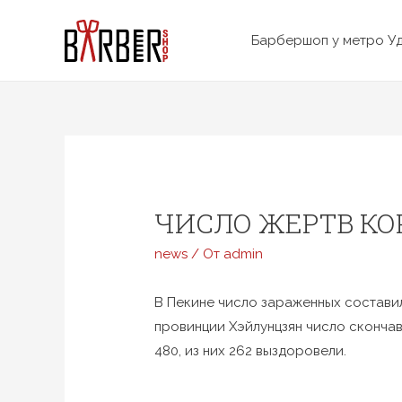
Перейти
к
Барбершоп у метро У
содержимому
ЧИСЛО ЖЕРТВ КО
news
/ От
admin
В Пекине число зараженных составил
провинции Хэйлунцзян число скончав
480, из них 262 выздоровели.