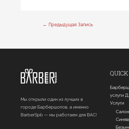
Навигация
←
Предыдущая Запись
по
записям
QUICK
Барберш
услуги 
Мы открыли один из лучших в
Услуги
городе Барбершопов, а именно
Салон
BarberSpb — мы работаем для ВАС!
Синяв
Безын