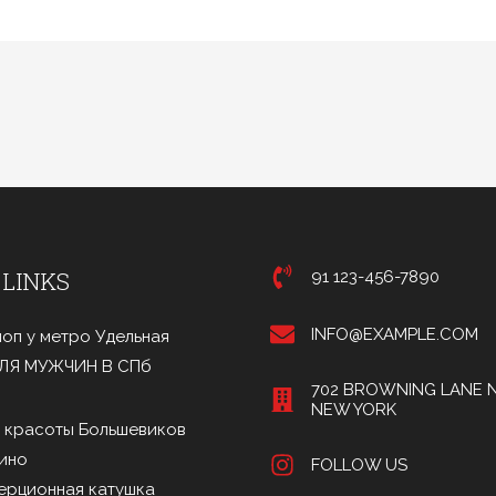
 LINKS
91 123-456-7890
INFO@EXAMPLE.COM
оп у метро Удельная
ДЛЯ МУЖЧИН В СПб
702 BROWNING LANE N
NEW YORK
 красоты Большевиков
ино
FOLLOW US
ерционная катушка