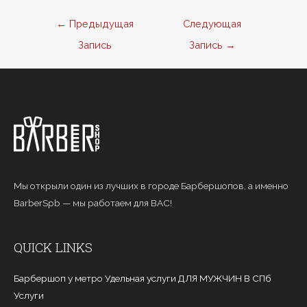
Навигация
←
Предыдущая
Следующая
по
Запись
Запись
→
записям
Мы открыли один из лучших в городе Барбершопов, а именно
BarberSpb — мы работаем для ВАС!
QUICK LINKS
Барбершоп у метро Удельная услуги ДЛЯ МУЖЧИН В СПб
Услуги