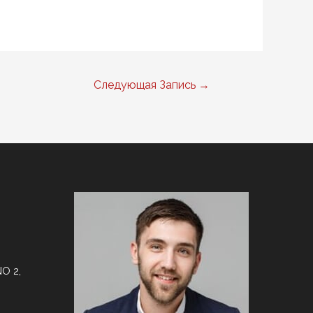
Следующая Запись
→
O 2,