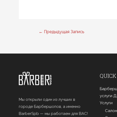
Навигация
←
Предыдущая Запись
по
записям
QUICK
Барберш
услуги 
Мы открыли один из лучших в
Услуги
городе Барбершопов, а именно
Салон
BarberSpb — мы работаем для ВАС!