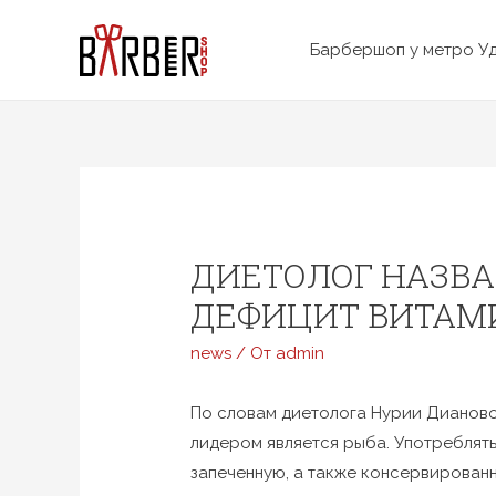
Перейти
к
Барбершоп у метро У
содержимому
ДИЕТОЛОГ НАЗВ
ДЕФИЦИТ ВИТАМ
news
/ От
admin
По словам диетолога Нурии Дианово
лидером является рыба. Употреблять 
запеченную, а также консервирован