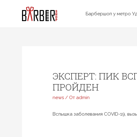
Перейти
к
Барбершоп у метро У
содержимому
ЭКСПЕРТ: ПИК В
ПРОЙДЕН
news
/ От
admin
Вспышка заболевания COVID-19, вызы