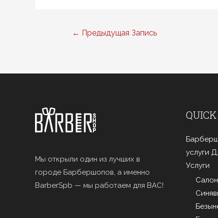
Навигация
←
Предыдущая Запись
по
записям
QUICK
Барберш
услуги 
Мы открыли один из лучших в
Услуги
городе Барбершопов, а именно
Салон
BarberSpb — мы работаем для ВАС!
Синяв
Безын