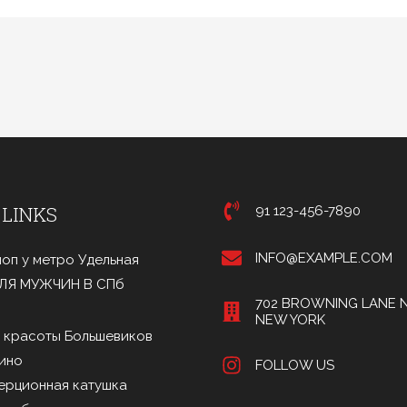
 LINKS
91 123-456-7890
INFO@EXAMPLE.COM
оп у метро Удельная
ДЛЯ МУЖЧИН В СПб
702 BROWNING LANE N
NEW YORK
 красоты Большевиков
ино
FOLLOW US
ерционная катушка