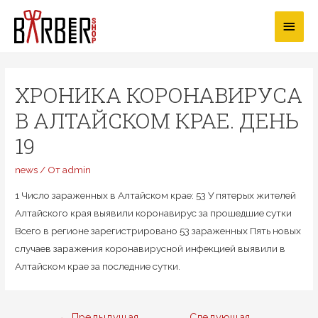
Перейти
Глав
к
содержимому
мен
ХРОНИКА КОРОНАВИРУСА
В АЛТАЙСКОМ КРАЕ. ДЕНЬ
19
news
/ От
admin
1 Число зараженных в Алтайском крае: 53 У пятерых жителей
Алтайского края выявили коронавирус за прошедшие сутки
Всего в регионе зарегистрировано 53 зараженных Пять новых
случаев заражения коронавирусной инфекцией выявили в
Алтайском крае за последние сутки.
Навигация
←
Предыдущая
Следующая