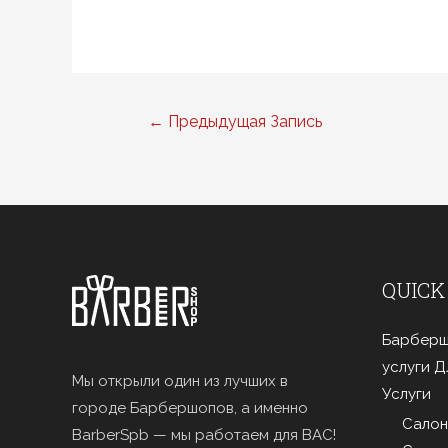
Навигация
←
Предыдущая Запись
по
записям
QUICK
Барберш
услуги 
Мы открыли один из лучших в
Услуги
городе Барбершопов, а именно
Салон
BarberSpb — мы работаем для ВАС!