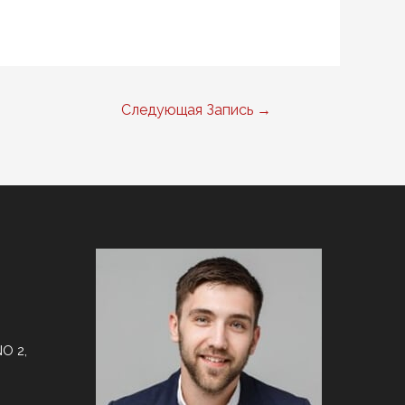
Следующая Запись
→
O 2,