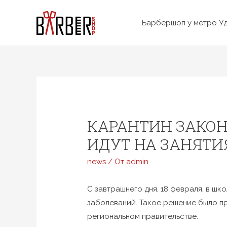
Перейти
к
Барбершоп у метро У
содержимому
КАРАНТИН ЗАКОН
ИДУТ НА ЗАНЯТИ
news
/ От
admin
С завтрашнего дня, 18 февраля, в ш
заболеваний. Такое решение было п
региональном правительстве.