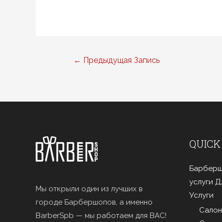
Навигация
←
Предыдущая Запись
по
записям
QUICK
Барберш
услуги 
Мы открыли один из лучших в
Услуги
городе Барбершопов, а именно
Салон
BarberSpb — мы работаем для ВАС!