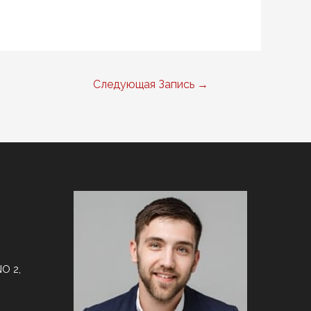
Следующая Запись
→
O 2,