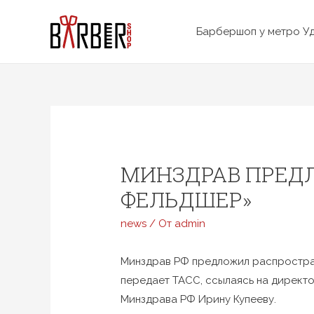
Перейти
к
Барбершоп у метро У
содержимому
МИНЗДРАВ ПРЕД
ФЕЛЬДШЕР»
news
/ От
admin
Минздрав РФ предложил распростран
передает ТАСС, ссылаясь на директ
Минздрава РФ Ирину Купееву.