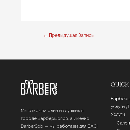
Навигация
←
Предыдущая Запись
по
записям
QUICK
Барберш
услуги 
Мы открыли один из лучших в
Услуги
городе Барбершопов, а именно
Салон
BarberSpb — мы работаем для ВАС!