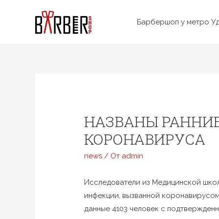
Перейти
к
Барбершоп у метро У
содержимому
НАЗВАНЫ РАННИ
КОРОНАВИРУСА
news
/ От
admin
Исследователи из Медицинской шко
инфекции, вызванной коронавирусом
данные 4103 человек с подтвержден