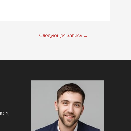
Следующая Запись
→
O 2,