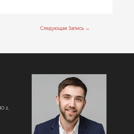
Следующая Запись
→
O 2,