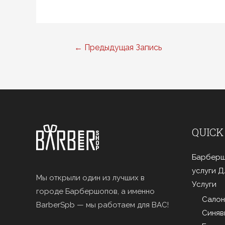
Навигация
←
Предыдущая Запись
по
записям
QUICK
Барберш
услуги 
Мы открыли один из лучших в
Услуги
городе Барбершопов, а именно
Салон
BarberSpb — мы работаем для ВАС!
Синяв