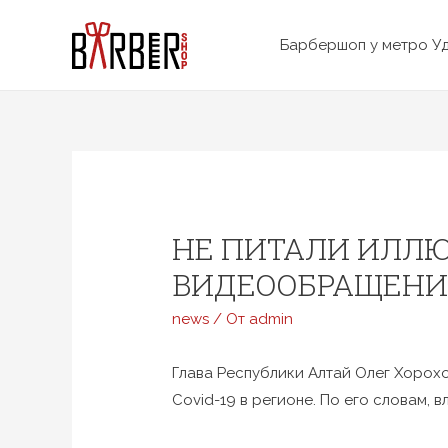
Перейти
к
Барбершоп у метро У
содержимому
НЕ ПИТАЛИ ИЛЛЮ
ВИДЕООБРАЩЕНИ
news
/ От
admin
Глава Республики Алтай Олег Хорох
Covid-19 в регионе. По его словам, в