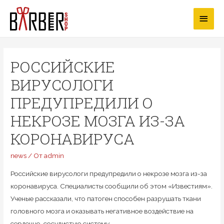
Перейти
Глав
к
содержимому
мен
РОССИЙСКИЕ
ВИРУСОЛОГИ
ПРЕДУПРЕДИЛИ О
НЕКРОЗЕ МОЗГА ИЗ-ЗА
КОРОНАВИРУСА
news
/ От
admin
Российские вирусологи предупредили о некрозе мозга из-за
коронавируса. Специалисты сообщили об этом «Известиям».
Ученые рассказали, что патоген способен разрушать ткани
головного мозга и оказывать негативное воздействие на
сердечно-сосудистую систему.