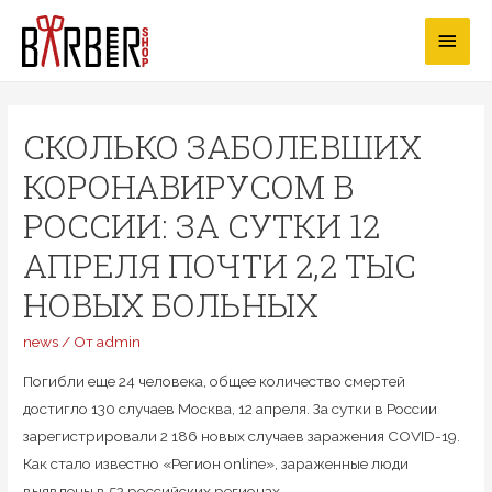
Перейти
Глав
к
содержимому
мен
СКОЛЬКО ЗАБОЛЕВШИХ
КОРОНАВИРУСОМ В
РОССИИ: ЗА СУТКИ 12
АПРЕЛЯ ПОЧТИ 2,2 ТЫС
НОВЫХ БОЛЬНЫХ
news
/ От
admin
Погибли еще 24 человека, общее количество смертей
достигло 130 случаев Москва, 12 апреля. За сутки в России
зарегистрировали 2 186 новых случаев заражения COVID-19.
Как стало известно «Регион online», зараженные люди
выявлены в 52 российских регионах.