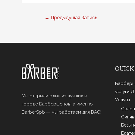
Навигация
←
Предыдущая Запись
по
записям
QUICK
Барберш
услуги 
Мы открыли один из лучших в
Услуги
городе Барбершопов, а именно
Салон
BarberSpb — мы работаем для ВАС!
Синяв
Безын
Екате