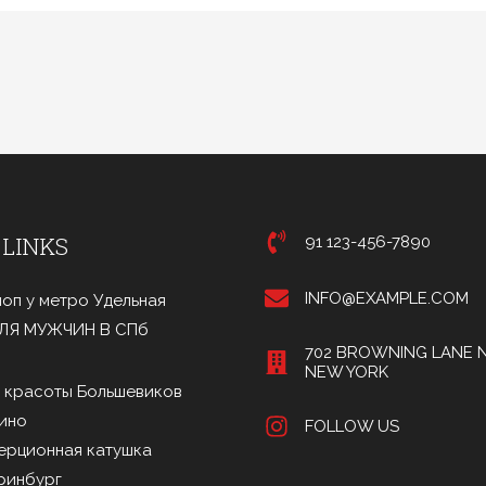
 LINKS
91 123-456-7890
INFO@EXAMPLE.COM
оп у метро Удельная
ДЛЯ МУЖЧИН В СПб
702 BROWNING LANE N
NEW YORK
 красоты Большевиков
ино
FOLLOW US
ерционная катушка
ринбург