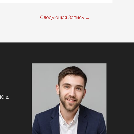
Следующая Запись
→
O 2,