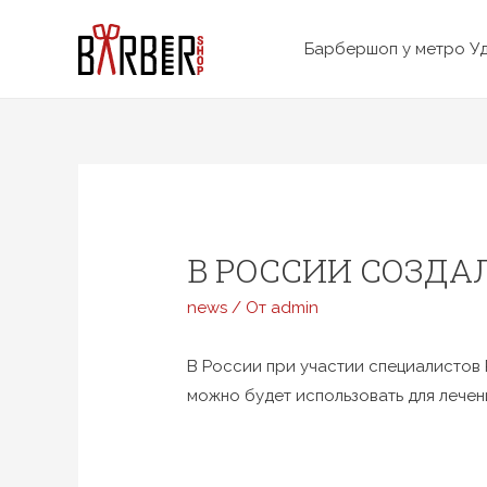
Перейти
к
Барбершоп у метро У
содержимому
В РОССИИ СОЗДАЛ
news
/ От
admin
В России при участии специалистов
можно будет использовать для лече