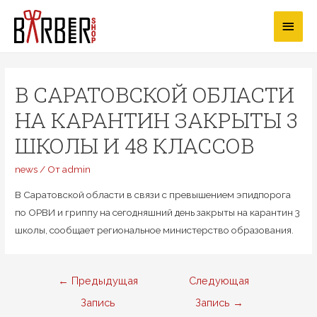
Перейти
Глав
к
содержимому
мен
В САРАТОВСКОЙ ОБЛАСТИ
НА КАРАНТИН ЗАКРЫТЫ 3
ШКОЛЫ И 48 КЛАССОВ
news
/ От
admin
В Саратовской области в связи с превышением эпидпорога
по ОРВИ и гриппу на сегодняшний день закрыты на карантин 3
школы, сообщает региональное министерство образования.
Навигация
←
Предыдущая
Следующая
по
Запись
Запись
→
записям