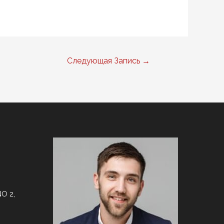
Следующая Запись
→
O 2,