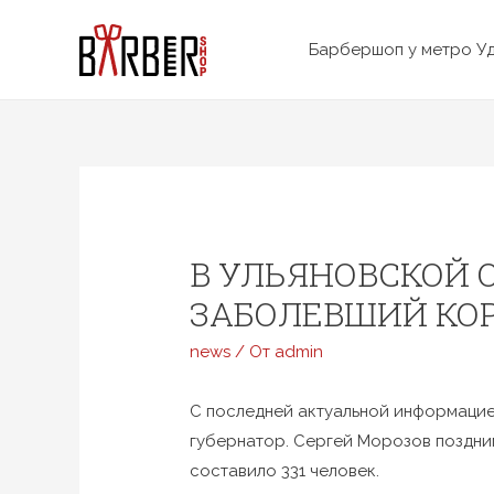
Перейти
к
Барбершоп у метро У
содержимому
В УЛЬЯНОВСКОЙ 
ЗАБОЛЕВШИЙ КО
news
/ От
admin
С последней актуальной информацие
губернатор. Сергей Морозов поздни
составило 331 человек.