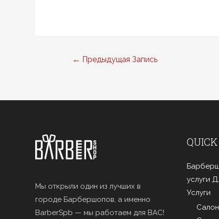
Навигация
←
Предыдущая Запись
по
записям
QUICK
Барберш
услуги 
Мы открыли один из лучших в
Услуги
городе Барбершопов, а именно
Салон
BarberSpb — мы работаем для ВАС!