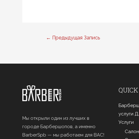
Навигация
←
Предыдущая Запись
по
записям
QUICK
Барберш
услуги 
Мы открыли один из лучших в
Услуги
городе Барбершопов, а именно
Салон
BarberSpb — мы работаем для ВАС!