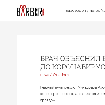
Перейти
к
Барбершоп у метро У
содержимому
ВРАЧ ОБЪЯСНИЛ
ДО КОРОНАВИРУ
news
/ От
admin
Главный пульмонолог Минздрава Рос
конце прошлого года, за несколько
правда».