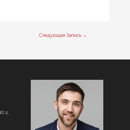
Следующая Запись
→
O 2,