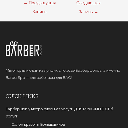
Навигация
←
Предыдущая
Следующая
по
Запись
Запись
→
записям
Мы открыли один из лучших в городе Барбершопов, а именно
BarberSpb — мы работаем для ВАС!
QUICK LINKS
Барбершоп у метро Удельная услуги ДЛЯ МУЖЧИН В СПб
Услуги
Салон красоты Большевиков